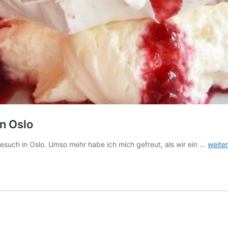
in Oslo
Jamie
esuch in Oslo. Umso mehr habe ich mich gefreut, als wir ein …
weite
Italian
im
Stadtt
Aker
Brygg
in
Oslo