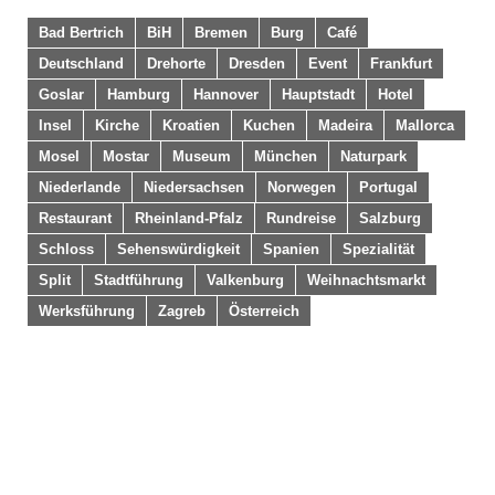
Bad Bertrich
BiH
Bremen
Burg
Café
Deutschland
Drehorte
Dresden
Event
Frankfurt
Goslar
Hamburg
Hannover
Hauptstadt
Hotel
Insel
Kirche
Kroatien
Kuchen
Madeira
Mallorca
Mosel
Mostar
Museum
München
Naturpark
Niederlande
Niedersachsen
Norwegen
Portugal
Restaurant
Rheinland-Pfalz
Rundreise
Salzburg
Schloss
Sehenswürdigkeit
Spanien
Spezialität
Split
Stadtführung
Valkenburg
Weihnachtsmarkt
Werksführung
Zagreb
Österreich