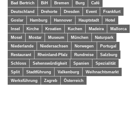
Bad Bertrich
BiH
Bremen
Burg
Café
Deutschland
Drehorte
Dresden
Event
Frankfurt
Goslar
Hamburg
Hannover
Hauptstadt
Hotel
Insel
Kirche
Kroatien
Kuchen
Madeira
Mallorca
Mosel
Mostar
Museum
München
Naturpark
Niederlande
Niedersachsen
Norwegen
Portugal
Restaurant
Rheinland-Pfalz
Rundreise
Salzburg
Schloss
Sehenswürdigkeit
Spanien
Spezialität
Split
Stadtführung
Valkenburg
Weihnachtsmarkt
Werksführung
Zagreb
Österreich