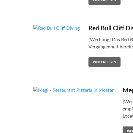
Red Bull Cliff D
[Werbung] Das Red Bul
Vergangenheit bereit
WEITERLESEN
Meg
[Wer
empfo
Loca
WE