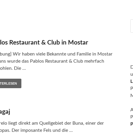
los Restaurant & Club in Mostar
bung] Wir haben viele Bekannte und Familie in Mostar
uns wurde das Pablos Restaurant & Club mehrfach
D
ohlen. Die …
u
L
ITERLESEN
P
M
A
agaj
P
lo liegt direkt am Quellgebiet der Buna, einer der
P
opas. Der imposante Fels und die …