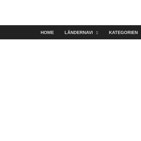
VerTRAVELt
Wir reisen und genießen
HOME
LÄNDERNAVI
KATEGORIEN