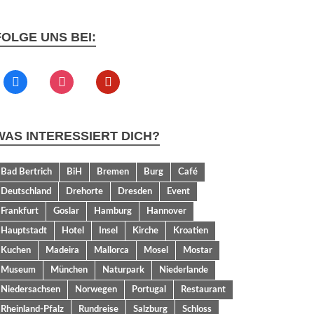
FOLGE UNS BEI:
WAS INTERESSIERT DICH?
Bad Bertrich
BiH
Bremen
Burg
Café
Deutschland
Drehorte
Dresden
Event
Frankfurt
Goslar
Hamburg
Hannover
Hauptstadt
Hotel
Insel
Kirche
Kroatien
Kuchen
Madeira
Mallorca
Mosel
Mostar
Museum
München
Naturpark
Niederlande
Niedersachsen
Norwegen
Portugal
Restaurant
Rheinland-Pfalz
Rundreise
Salzburg
Schloss