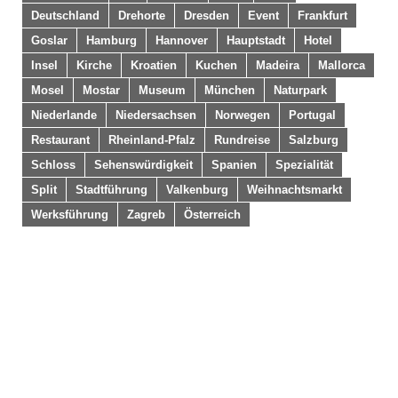
Deutschland
Drehorte
Dresden
Event
Frankfurt
Goslar
Hamburg
Hannover
Hauptstadt
Hotel
Insel
Kirche
Kroatien
Kuchen
Madeira
Mallorca
Mosel
Mostar
Museum
München
Naturpark
Niederlande
Niedersachsen
Norwegen
Portugal
Restaurant
Rheinland-Pfalz
Rundreise
Salzburg
Schloss
Sehenswürdigkeit
Spanien
Spezialität
Split
Stadtführung
Valkenburg
Weihnachtsmarkt
Werksführung
Zagreb
Österreich