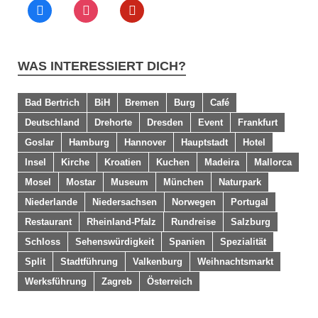
WAS INTERESSIERT DICH?
Bad Bertrich
BiH
Bremen
Burg
Café
Deutschland
Drehorte
Dresden
Event
Frankfurt
Goslar
Hamburg
Hannover
Hauptstadt
Hotel
Insel
Kirche
Kroatien
Kuchen
Madeira
Mallorca
Mosel
Mostar
Museum
München
Naturpark
Niederlande
Niedersachsen
Norwegen
Portugal
Restaurant
Rheinland-Pfalz
Rundreise
Salzburg
Schloss
Sehenswürdigkeit
Spanien
Spezialität
Split
Stadtführung
Valkenburg
Weihnachtsmarkt
Werksführung
Zagreb
Österreich