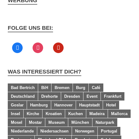
WERBUNG
FOLGE UNS BEI:
WAS INTERESSIERT DICH?
Bad Bertrich
BiH
Bremen
Burg
Café
Deutschland
Drehorte
Dresden
Event
Frankfurt
Goslar
Hamburg
Hannover
Hauptstadt
Hotel
Insel
Kirche
Kroatien
Kuchen
Madeira
Mallorca
Mosel
Mostar
Museum
München
Naturpark
Niederlande
Niedersachsen
Norwegen
Portugal