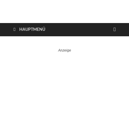
VerTRAVELt
Wir reisen und genießen
HAUPTMENÜ