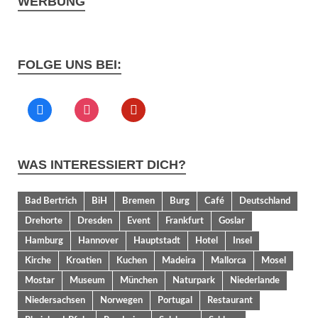
WERBUNG
FOLGE UNS BEI:
WAS INTERESSIERT DICH?
Bad Bertrich
BiH
Bremen
Burg
Café
Deutschland
Drehorte
Dresden
Event
Frankfurt
Goslar
Hamburg
Hannover
Hauptstadt
Hotel
Insel
Kirche
Kroatien
Kuchen
Madeira
Mallorca
Mosel
Mostar
Museum
München
Naturpark
Niederlande
Niedersachsen
Norwegen
Portugal
Restaurant