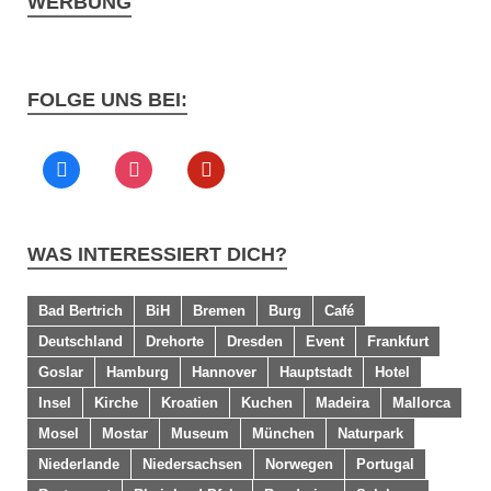
WERBUNG
FOLGE UNS BEI:
WAS INTERESSIERT DICH?
Bad Bertrich
BiH
Bremen
Burg
Café
Deutschland
Drehorte
Dresden
Event
Frankfurt
Goslar
Hamburg
Hannover
Hauptstadt
Hotel
Insel
Kirche
Kroatien
Kuchen
Madeira
Mallorca
Mosel
Mostar
Museum
München
Naturpark
Niederlande
Niedersachsen
Norwegen
Portugal