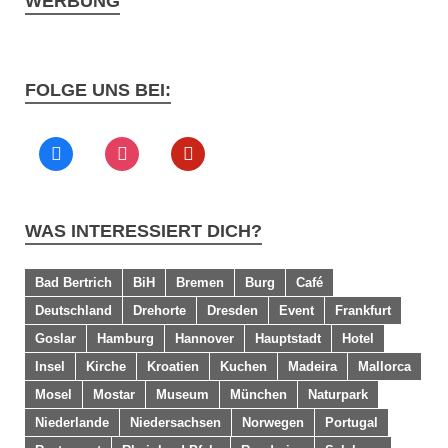
WERBUNG
FOLGE UNS BEI:
WAS INTERESSIERT DICH?
Bad Bertrich
BiH
Bremen
Burg
Café
Deutschland
Drehorte
Dresden
Event
Frankfurt
Goslar
Hamburg
Hannover
Hauptstadt
Hotel
Insel
Kirche
Kroatien
Kuchen
Madeira
Mallorca
Mosel
Mostar
Museum
München
Naturpark
Niederlande
Niedersachsen
Norwegen
Portugal