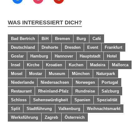
WAS INTERESSIERT DICH?
Bad Bertrich
BiH
Bremen
Burg
Café
Deutschland
Drehorte
Dresden
Event
Frankfurt
Goslar
Hamburg
Hannover
Hauptstadt
Hotel
Insel
Kirche
Kroatien
Kuchen
Madeira
Mallorca
Mosel
Mostar
Museum
München
Naturpark
Niederlande
Niedersachsen
Norwegen
Portugal
Restaurant
Rheinland-Pfalz
Rundreise
Salzburg
Schloss
Sehenswürdigkeit
Spanien
Spezialität
Split
Stadtführung
Valkenburg
Weihnachtsmarkt
Werksführung
Zagreb
Österreich