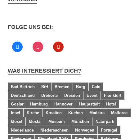
FOLGE UNS BEI:
WAS INTERESSIERT DICH?
Bad Bertrich
BiH
Bremen
Burg
Café
Deutschland
Drehorte
Dresden
Event
Frankfurt
Goslar
Hamburg
Hannover
Hauptstadt
Hotel
Insel
Kirche
Kroatien
Kuchen
Madeira
Mallorca
Mosel
Mostar
Museum
München
Naturpark
Niederlande
Niedersachsen
Norwegen
Portugal
Restaurant
Rheinland-Pfalz
Rundreise
Salzburg