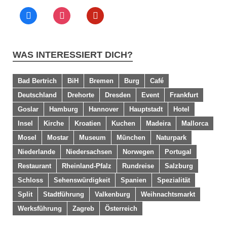
WAS INTERESSIERT DICH?
Bad Bertrich
BiH
Bremen
Burg
Café
Deutschland
Drehorte
Dresden
Event
Frankfurt
Goslar
Hamburg
Hannover
Hauptstadt
Hotel
Insel
Kirche
Kroatien
Kuchen
Madeira
Mallorca
Mosel
Mostar
Museum
München
Naturpark
Niederlande
Niedersachsen
Norwegen
Portugal
Restaurant
Rheinland-Pfalz
Rundreise
Salzburg
Schloss
Sehenswürdigkeit
Spanien
Spezialität
Split
Stadtführung
Valkenburg
Weihnachtsmarkt
Werksführung
Zagreb
Österreich