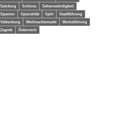
Salzburg
Schloss
Sehenswürdigkeit
Spanien
Spezialität
Split
Stadtführung
Valkenburg
Weihnachtsmarkt
Werksführung
Zagreb
Österreich