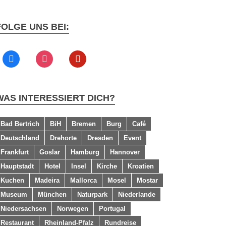
FOLGE UNS BEI:
WAS INTERESSIERT DICH?
Bad Bertrich
BiH
Bremen
Burg
Café
Deutschland
Drehorte
Dresden
Event
Frankfurt
Goslar
Hamburg
Hannover
Hauptstadt
Hotel
Insel
Kirche
Kroatien
Kuchen
Madeira
Mallorca
Mosel
Mostar
Museum
München
Naturpark
Niederlande
Niedersachsen
Norwegen
Portugal
Restaurant
Rheinland-Pfalz
Rundreise