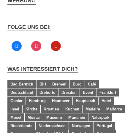
WERBUNG
FOLGE UNS BEI:
WAS INTERESSIERT DICH?
Bad Bertrich
BiH
Bremen
Burg
Café
Deutschland
Drehorte
Dresden
Event
Frankfurt
Goslar
Hamburg
Hannover
Hauptstadt
Hotel
Insel
Kirche
Kroatien
Kuchen
Madeira
Mallorca
Mosel
Mostar
Museum
München
Naturpark
Niederlande
Niedersachsen
Norwegen
Portugal