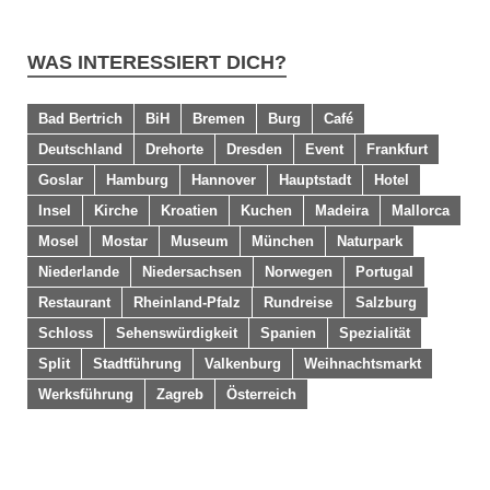
WAS INTERESSIERT DICH?
Bad Bertrich
BiH
Bremen
Burg
Café
Deutschland
Drehorte
Dresden
Event
Frankfurt
Goslar
Hamburg
Hannover
Hauptstadt
Hotel
Insel
Kirche
Kroatien
Kuchen
Madeira
Mallorca
Mosel
Mostar
Museum
München
Naturpark
Niederlande
Niedersachsen
Norwegen
Portugal
Restaurant
Rheinland-Pfalz
Rundreise
Salzburg
Schloss
Sehenswürdigkeit
Spanien
Spezialität
Split
Stadtführung
Valkenburg
Weihnachtsmarkt
Werksführung
Zagreb
Österreich