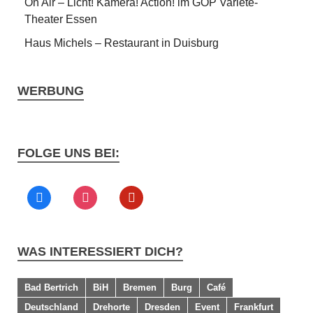
On Air – Licht! Kamera! Action! im GOP Varieté-
Theater Essen
Haus Michels – Restaurant in Duisburg
WERBUNG
FOLGE UNS BEI:
WAS INTERESSIERT DICH?
Bad Bertrich
BiH
Bremen
Burg
Café
Deutschland
Drehorte
Dresden
Event
Frankfurt