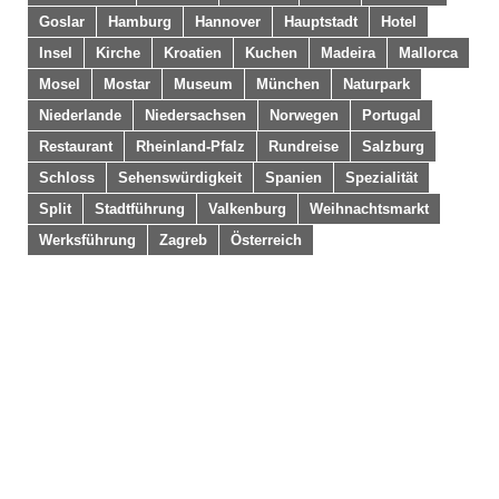
Goslar
Hamburg
Hannover
Hauptstadt
Hotel
Insel
Kirche
Kroatien
Kuchen
Madeira
Mallorca
Mosel
Mostar
Museum
München
Naturpark
Niederlande
Niedersachsen
Norwegen
Portugal
Restaurant
Rheinland-Pfalz
Rundreise
Salzburg
Schloss
Sehenswürdigkeit
Spanien
Spezialität
Split
Stadtführung
Valkenburg
Weihnachtsmarkt
Werksführung
Zagreb
Österreich