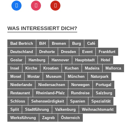
WAS INTERESSIERT DICH?
Bad Bertrich
BiH
Bremen
Burg
Café
Deutschland
Drehorte
Dresden
Event
Frankfurt
Goslar
Hamburg
Hannover
Hauptstadt
Hotel
Insel
Kirche
Kroatien
Kuchen
Madeira
Mallorca
Mosel
Mostar
Museum
München
Naturpark
Niederlande
Niedersachsen
Norwegen
Portugal
Restaurant
Rheinland-Pfalz
Rundreise
Salzburg
Schloss
Sehenswürdigkeit
Spanien
Spezialität
Split
Stadtführung
Valkenburg
Weihnachtsmarkt
Werksführung
Zagreb
Österreich