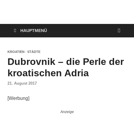
VerTRAVELt
Wir reisen und genießen
HAUPTMENÜ
KROATIEN
/
STÄDTE
Dubrovnik – die Perle der
kroatischen Adria
21. August 2017
[Werbung]