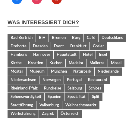
WAS INTERESSIERT DICH?
Bad Bertrich
BiH
Bremen
Burg
Café
Deutschland
Drehorte
Dresden
Event
Frankfurt
Goslar
Hamburg
Hannover
Hauptstadt
Hotel
Insel
Kirche
Kroatien
Kuchen
Madeira
Mallorca
Mosel
Mostar
Museum
München
Naturpark
Niederlande
Niedersachsen
Norwegen
Portugal
Restaurant
Rheinland-Pfalz
Rundreise
Salzburg
Schloss
Sehenswürdigkeit
Spanien
Spezialität
Split
Stadtführung
Valkenburg
Weihnachtsmarkt
Werksführung
Zagreb
Österreich