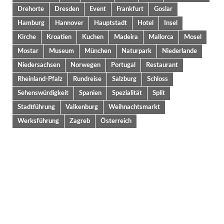
Drehorte
Dresden
Event
Frankfurt
Goslar
Hamburg
Hannover
Hauptstadt
Hotel
Insel
Kirche
Kroatien
Kuchen
Madeira
Mallorca
Mosel
Mostar
Museum
München
Naturpark
Niederlande
Niedersachsen
Norwegen
Portugal
Restaurant
Rheinland-Pfalz
Rundreise
Salzburg
Schloss
Sehenswürdigkeit
Spanien
Spezialität
Split
Stadtführung
Valkenburg
Weihnachtsmarkt
Werksführung
Zagreb
Österreich