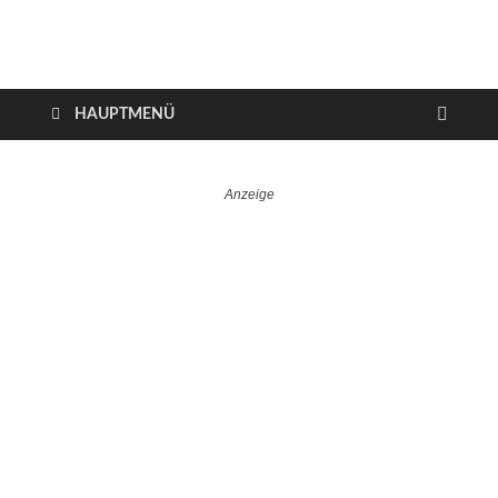
VerTRAVELt
Wir reisen und genießen
HAUPTMENÜ