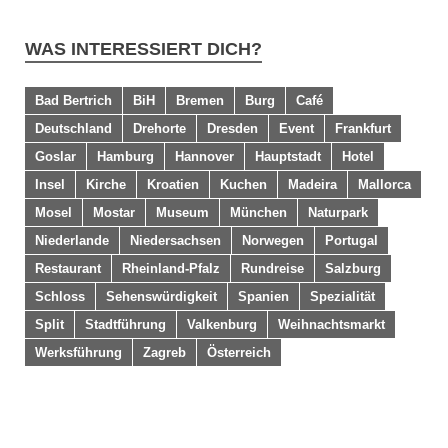
WAS INTERESSIERT DICH?
Bad Bertrich
BiH
Bremen
Burg
Café
Deutschland
Drehorte
Dresden
Event
Frankfurt
Goslar
Hamburg
Hannover
Hauptstadt
Hotel
Insel
Kirche
Kroatien
Kuchen
Madeira
Mallorca
Mosel
Mostar
Museum
München
Naturpark
Niederlande
Niedersachsen
Norwegen
Portugal
Restaurant
Rheinland-Pfalz
Rundreise
Salzburg
Schloss
Sehenswürdigkeit
Spanien
Spezialität
Split
Stadtführung
Valkenburg
Weihnachtsmarkt
Werksführung
Zagreb
Österreich