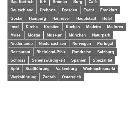
Bad Bertrich
BiH
Bremen
Burg
Café
Deutschland
Drehorte
Dresden
Event
Frankfurt
Goslar
Hamburg
Hannover
Hauptstadt
Hotel
Insel
Kirche
Kroatien
Kuchen
Madeira
Mallorca
Mosel
Mostar
Museum
München
Naturpark
Niederlande
Niedersachsen
Norwegen
Portugal
Restaurant
Rheinland-Pfalz
Rundreise
Salzburg
Schloss
Sehenswürdigkeit
Spanien
Spezialität
Split
Stadtführung
Valkenburg
Weihnachtsmarkt
Werksführung
Zagreb
Österreich