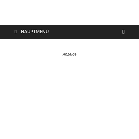
VerTRAVELt
Wir reisen und genießen
HAUPTMENÜ