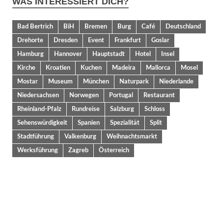
WAS INTERESSIERT DICH?
Bad Bertrich
BiH
Bremen
Burg
Café
Deutschland
Drehorte
Dresden
Event
Frankfurt
Goslar
Hamburg
Hannover
Hauptstadt
Hotel
Insel
Kirche
Kroatien
Kuchen
Madeira
Mallorca
Mosel
Mostar
Museum
München
Naturpark
Niederlande
Niedersachsen
Norwegen
Portugal
Restaurant
Rheinland-Pfalz
Rundreise
Salzburg
Schloss
Sehenswürdigkeit
Spanien
Spezialität
Split
Stadtführung
Valkenburg
Weihnachtsmarkt
Werksführung
Zagreb
Österreich