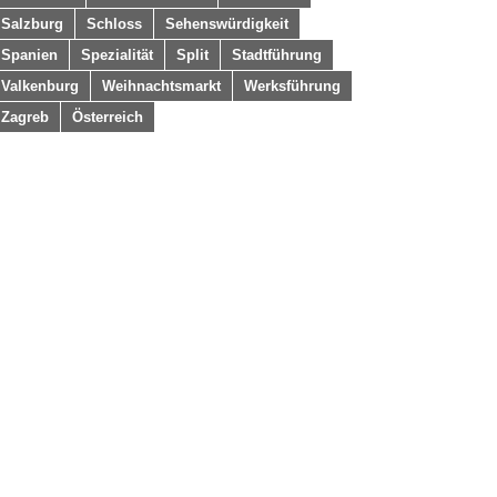
Salzburg
Schloss
Sehenswürdigkeit
Spanien
Spezialität
Split
Stadtführung
Valkenburg
Weihnachtsmarkt
Werksführung
Zagreb
Österreich