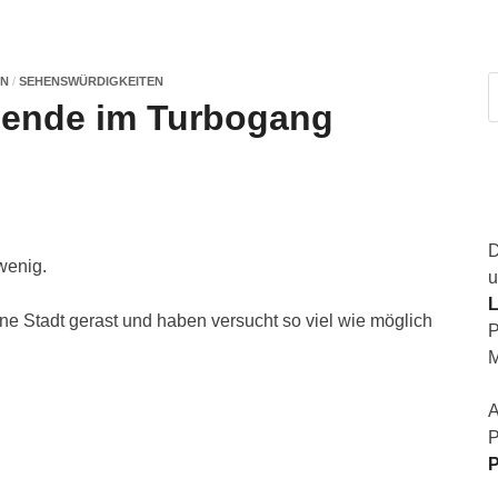
EN
/
SEHENSWÜRDIGKEITEN
ende im Turbogang
D
wenig.
u
L
e Stadt gerast und haben versucht so viel wie möglich
P
M
A
P
P