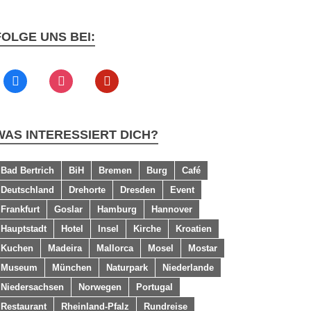
FOLGE UNS BEI:
WAS INTERESSIERT DICH?
Bad Bertrich
BiH
Bremen
Burg
Café
Deutschland
Drehorte
Dresden
Event
Frankfurt
Goslar
Hamburg
Hannover
Hauptstadt
Hotel
Insel
Kirche
Kroatien
Kuchen
Madeira
Mallorca
Mosel
Mostar
Museum
München
Naturpark
Niederlande
Niedersachsen
Norwegen
Portugal
Restaurant
Rheinland-Pfalz
Rundreise