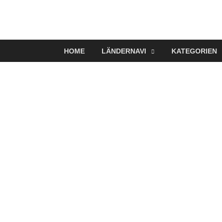
VerTRAVELt
Wir reisen und genießen
HOME
LÄNDERNAVI
KATEGORIEN