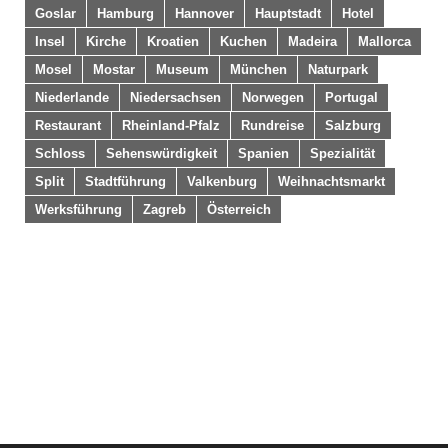
Goslar
Hamburg
Hannover
Hauptstadt
Hotel
Insel
Kirche
Kroatien
Kuchen
Madeira
Mallorca
Mosel
Mostar
Museum
München
Naturpark
Niederlande
Niedersachsen
Norwegen
Portugal
Restaurant
Rheinland-Pfalz
Rundreise
Salzburg
Schloss
Sehenswürdigkeit
Spanien
Spezialität
Split
Stadtführung
Valkenburg
Weihnachtsmarkt
Werksführung
Zagreb
Österreich