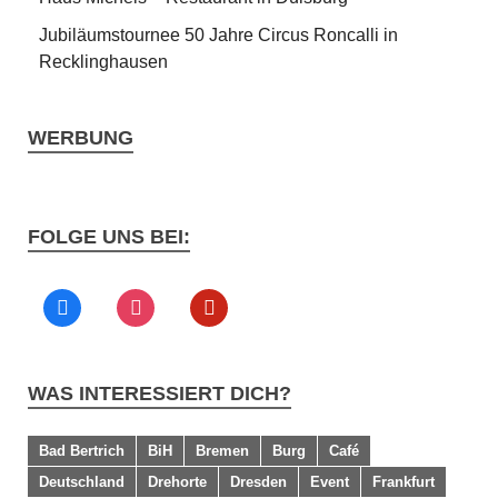
Jubiläumstournee 50 Jahre Circus Roncalli in
Recklinghausen
WERBUNG
FOLGE UNS BEI:
WAS INTERESSIERT DICH?
Bad Bertrich
BiH
Bremen
Burg
Café
Deutschland
Drehorte
Dresden
Event
Frankfurt