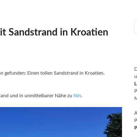
it Sandstrand in Kroatien
D
hn gefunden: Einen tollen Sandstrand in Kroatien.
u
L
P
Stand und in unmittelbarer Nähe zu
Nin
.
M
A
P
P