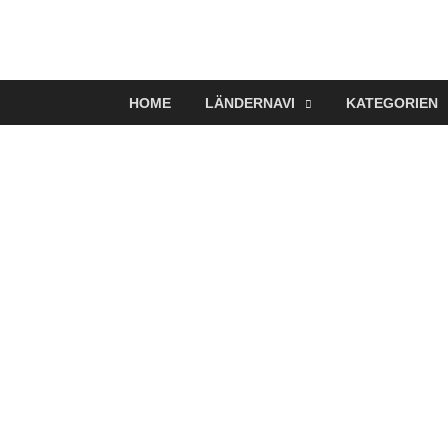
VerTRAVELt
Wir reisen und genießen
HOME
LÄNDERNAVI
KATEGORIEN