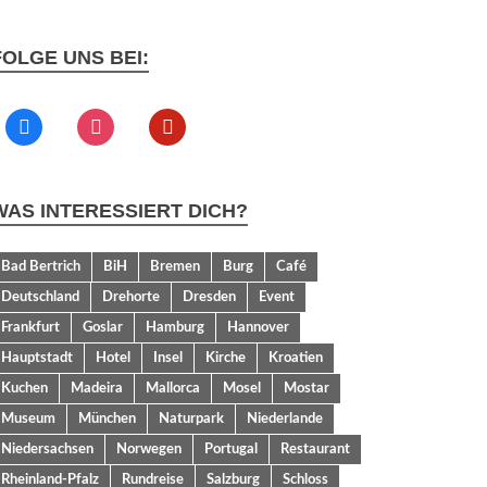
FOLGE UNS BEI:
WAS INTERESSIERT DICH?
Bad Bertrich
BiH
Bremen
Burg
Café
Deutschland
Drehorte
Dresden
Event
Frankfurt
Goslar
Hamburg
Hannover
Hauptstadt
Hotel
Insel
Kirche
Kroatien
Kuchen
Madeira
Mallorca
Mosel
Mostar
Museum
München
Naturpark
Niederlande
Niedersachsen
Norwegen
Portugal
Restaurant
Rheinland-Pfalz
Rundreise
Salzburg
Schloss