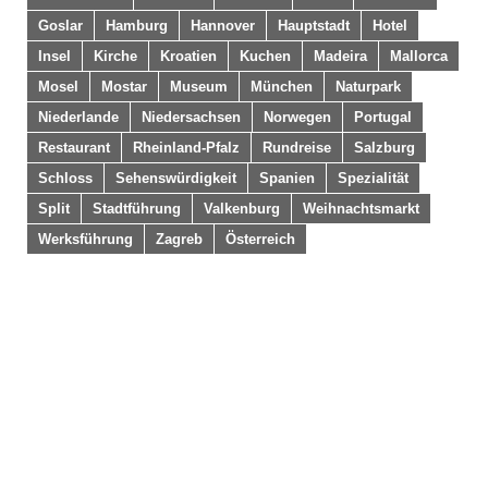
Goslar
Hamburg
Hannover
Hauptstadt
Hotel
Insel
Kirche
Kroatien
Kuchen
Madeira
Mallorca
Mosel
Mostar
Museum
München
Naturpark
Niederlande
Niedersachsen
Norwegen
Portugal
Restaurant
Rheinland-Pfalz
Rundreise
Salzburg
Schloss
Sehenswürdigkeit
Spanien
Spezialität
Split
Stadtführung
Valkenburg
Weihnachtsmarkt
Werksführung
Zagreb
Österreich