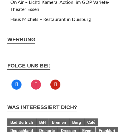
On Air – Licht! Kamera! Action! im GOP Varieté-
Theater Essen
Haus Michels – Restaurant in Duisburg
WERBUNG
FOLGE UNS BEI:
WAS INTERESSIERT DICH?
Bad Bertrich
BiH
Bremen
Burg
Café
Deutschland
Drehorte
Dresden
Event
Frankfurt