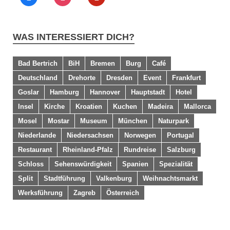
WAS INTERESSIERT DICH?
Bad Bertrich
BiH
Bremen
Burg
Café
Deutschland
Drehorte
Dresden
Event
Frankfurt
Goslar
Hamburg
Hannover
Hauptstadt
Hotel
Insel
Kirche
Kroatien
Kuchen
Madeira
Mallorca
Mosel
Mostar
Museum
München
Naturpark
Niederlande
Niedersachsen
Norwegen
Portugal
Restaurant
Rheinland-Pfalz
Rundreise
Salzburg
Schloss
Sehenswürdigkeit
Spanien
Spezialität
Split
Stadtführung
Valkenburg
Weihnachtsmarkt
Werksführung
Zagreb
Österreich