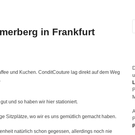
erberg in Frankfurt
D
Kaffee und Kuchen. ConditCouture lag direkt auf dem Weg
u
.
L
P
M
gut und so haben wir hier stationiert.
A
nige Sitzplätze, wo wir es uns gemütlich gemacht haben.
P
P
enheit natürlich schon gegessen, allerdings noch nie