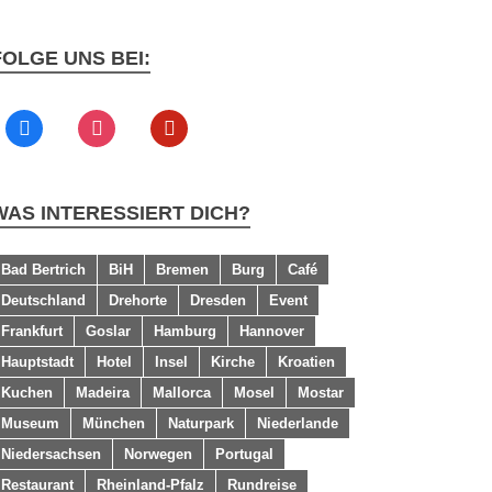
FOLGE UNS BEI:
WAS INTERESSIERT DICH?
Bad Bertrich
BiH
Bremen
Burg
Café
Deutschland
Drehorte
Dresden
Event
Frankfurt
Goslar
Hamburg
Hannover
Hauptstadt
Hotel
Insel
Kirche
Kroatien
Kuchen
Madeira
Mallorca
Mosel
Mostar
Museum
München
Naturpark
Niederlande
Niedersachsen
Norwegen
Portugal
Restaurant
Rheinland-Pfalz
Rundreise