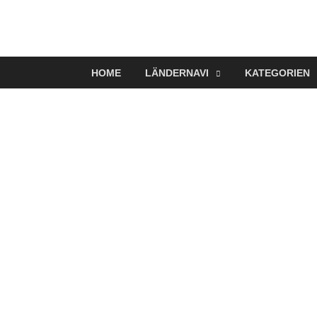
VerTRAVELt
Wir reisen und genießen
HOME
LÄNDERNAVI
KATEGORIEN