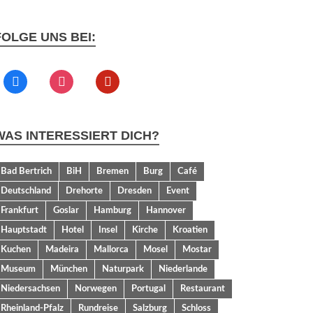
FOLGE UNS BEI:
WAS INTERESSIERT DICH?
Bad Bertrich
BiH
Bremen
Burg
Café
Deutschland
Drehorte
Dresden
Event
Frankfurt
Goslar
Hamburg
Hannover
Hauptstadt
Hotel
Insel
Kirche
Kroatien
Kuchen
Madeira
Mallorca
Mosel
Mostar
Museum
München
Naturpark
Niederlande
Niedersachsen
Norwegen
Portugal
Restaurant
Rheinland-Pfalz
Rundreise
Salzburg
Schloss