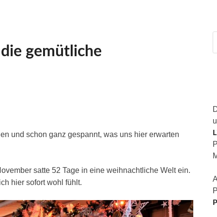
 die gemütliche
D
u
L
den und schon ganz gespannt, was uns hier erwarten
P
M
vember satte 52 Tage in eine weihnachtliche Welt ein.
A
ch hier sofort wohl fühlt.
P
P