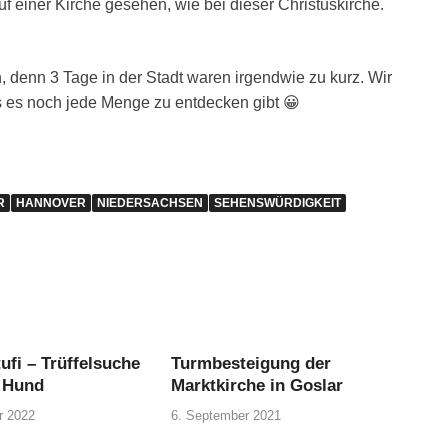
f einer Kirche gesehen, wie bei dieser Christuskirche.
denn 3 Tage in der Stadt waren irgendwie zu kurz. Wir
 es noch jede Menge zu entdecken gibt 😀
R
HANNOVER
NIEDERSACHSEN
SEHENSWÜRDIGKEIT
tufi – Trüffelsuche
Turmbesteigung der
 Hund
Marktkirche in Goslar
r 2022
6. September 2021