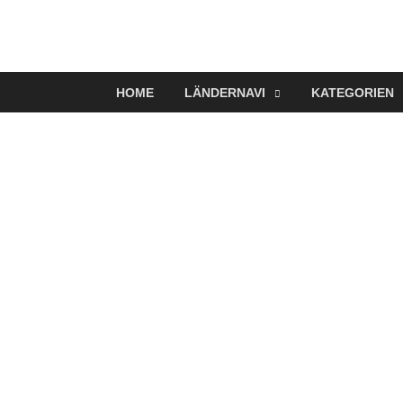
VerTRAVELt
Wir reisen und genießen
HOME
LÄNDERNAVI
KATEGORIEN