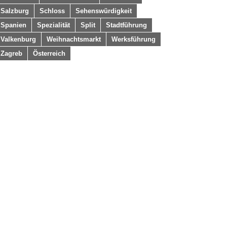
Salzburg
Schloss
Sehenswürdigkeit
Spanien
Spezialität
Split
Stadtführung
Valkenburg
Weihnachtsmarkt
Werksführung
Zagreb
Österreich