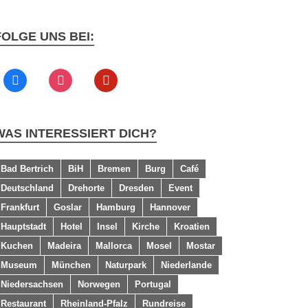
FOLGE UNS BEI:
WAS INTERESSIERT DICH?
Bad Bertrich
BiH
Bremen
Burg
Café
Deutschland
Drehorte
Dresden
Event
Frankfurt
Goslar
Hamburg
Hannover
Hauptstadt
Hotel
Insel
Kirche
Kroatien
Kuchen
Madeira
Mallorca
Mosel
Mostar
Museum
München
Naturpark
Niederlande
Niedersachsen
Norwegen
Portugal
Restaurant
Rheinland-Pfalz
Rundreise