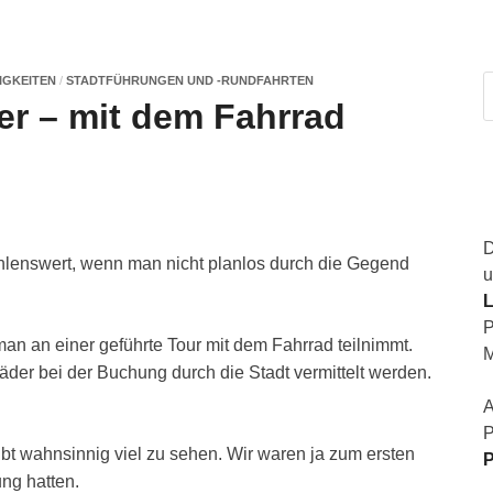
IGKEITEN
/
STADTFÜHRUNGEN UND -RUNDFAHRTEN
r – mit dem Fahrrad
D
hlenswert, wenn man nicht planlos durch die Gegend
u
L
P
 man an einer geführte Tour mit dem Fahrrad teilnimmt.
M
äder bei der Buchung durch die Stadt vermittelt werden.
A
P
gibt wahnsinnig viel zu sehen.
Wir waren ja zum ersten
P
ung hatten.