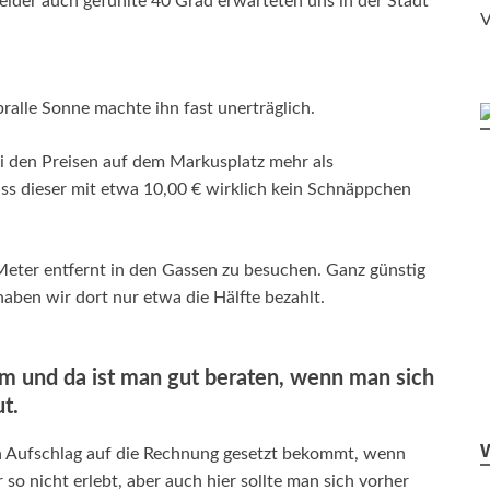
ider auch gefühlte 40 Grad erwarteten uns in der Stadt
V
pralle Sonne machte ihn fast unerträglich.
i den Preisen auf dem Markusplatz mehr als
dass dieser mit etwa 10,00 € wirklich kein Schnäppchen
Meter entfernt in den Gassen zu besuchen. Ganz günstig
 haben wir dort nur etwa die Hälfte bezahlt.
m und da ist man gut beraten, wenn man sich
t.
en Aufschlag auf die Rechnung gesetzt bekommt, wenn
o nicht erlebt, aber auch hier sollte man sich vorher