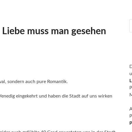
r Liebe muss man gesehen
D
u
L
val, sondern auch pure Romantik.
P
M
Venedig eingekehrt und haben die Stadt auf uns wirken
A
P
P