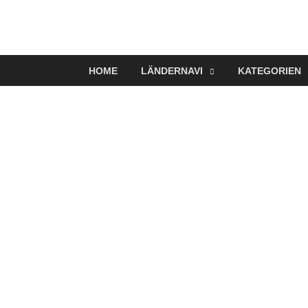
VerTRAVELt
Wir reisen und genießen
HOME
LÄNDERNAVI
KATEGORIEN