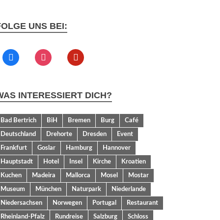
FOLGE UNS BEI:
WAS INTERESSIERT DICH?
Bad Bertrich
BiH
Bremen
Burg
Café
Deutschland
Drehorte
Dresden
Event
Frankfurt
Goslar
Hamburg
Hannover
Hauptstadt
Hotel
Insel
Kirche
Kroatien
Kuchen
Madeira
Mallorca
Mosel
Mostar
Museum
München
Naturpark
Niederlande
Niedersachsen
Norwegen
Portugal
Restaurant
Rheinland-Pfalz
Rundreise
Salzburg
Schloss