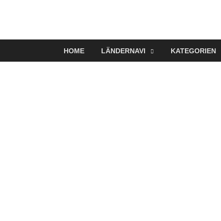
VerTRAVELt
Wir reisen und genießen
HOME
LÄNDERNAVI
KATEGORIEN