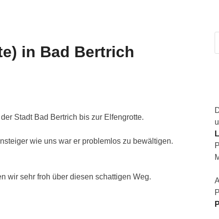
te) in Bad Bertrich
D
r Stadt Bad Bertrich bis zur Elfengrotte.
u
L
insteiger wie uns war er problemlos zu bewältigen.
P
M
n wir sehr froh über diesen schattigen Weg.
A
P
P