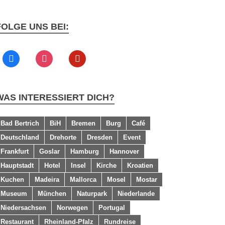
FOLGE UNS BEI:
WAS INTERESSIERT DICH?
Bad Bertrich
BiH
Bremen
Burg
Café
Deutschland
Drehorte
Dresden
Event
Frankfurt
Goslar
Hamburg
Hannover
Hauptstadt
Hotel
Insel
Kirche
Kroatien
Kuchen
Madeira
Mallorca
Mosel
Mostar
Museum
München
Naturpark
Niederlande
Niedersachsen
Norwegen
Portugal
Restaurant
Rheinland-Pfalz
Rundreise