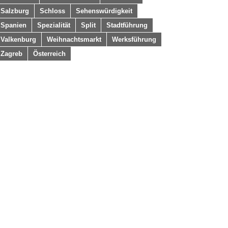
Salzburg
Schloss
Sehenswürdigkeit
Spanien
Spezialität
Split
Stadtführung
Valkenburg
Weihnachtsmarkt
Werksführung
Zagreb
Österreich