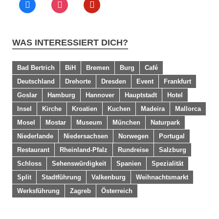
WAS INTERESSIERT DICH?
Bad Bertrich
BiH
Bremen
Burg
Café
Deutschland
Drehorte
Dresden
Event
Frankfurt
Goslar
Hamburg
Hannover
Hauptstadt
Hotel
Insel
Kirche
Kroatien
Kuchen
Madeira
Mallorca
Mosel
Mostar
Museum
München
Naturpark
Niederlande
Niedersachsen
Norwegen
Portugal
Restaurant
Rheinland-Pfalz
Rundreise
Salzburg
Schloss
Sehenswürdigkeit
Spanien
Spezialität
Split
Stadtführung
Valkenburg
Weihnachtsmarkt
Werksführung
Zagreb
Österreich